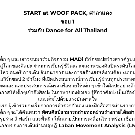
START at WOOF PACK, ศาลาแดง
ซอย 1
ร่วมกับ Dance for All Thailand
ด็ก ๆ และเยาวชนมาร่วมกิจกรรม
MADi เ
วิร์กชอปสร้างสรรค์รูปแ
้าสู่โลกของศิลปะ ผ่านการเรียนรู้ชีวิตและผลงานของศิลปินระดับโล
นไหว ดนตรี การเต้น จินตนาการ และการสร้างสรรค์งานศิลปะแบบส
็นเวิร์กชอป 2 ชั่วโมง ที่เปิดประสบการณ์การเรียนรู้ผ่านทุกประสาท
ดลอง และประสบการณ์ตรง เพื่อช่วยให้เด็ก ๆ เข้าใจศิลปะอย่างลึกซ
กาสให้เด็กๆเข้าถึงศิลปะในภาษาของตัวเอง รู้สึกว่าศิลปะเป็นเรื่อง
และเต็มไปด้วยแรงบันดาลใจ
แรก ผู้เข้าร่วมจะเริ่มจากการสำรวจตัวเอง และฝึกสื่อสารผ่านร่า
เด็ก ๆ จะได้ค้นพบว่า
ทัศนศิลป์สามารถถ่ายทอดผ่านร่างกายได้อย่า
น รูปร่าง สี ฟอร์ม และพื้นผิว ให้กลายเป็นการเคลื่อนไหว พร้อมเชื่อ
ะกอบของการเต้นผ่านทฤษฎี
Laban Movement Analysis (L