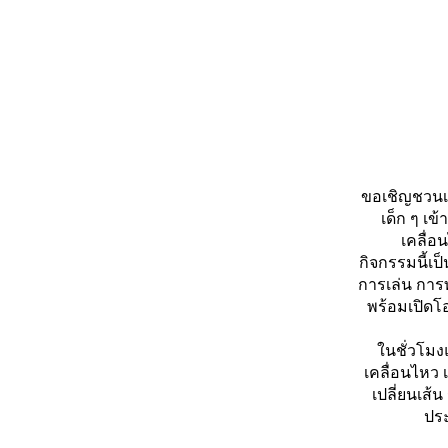
ขอเชิญชวนเ
เด็ก ๆ เข
เคลื่อ
กิจกรรมนี้เป
การเล่น การท
พร้อมเปิดโอ
ในชั่วโมง
เคลื่อนไหว 
เปลี่ยนเส้
ปร