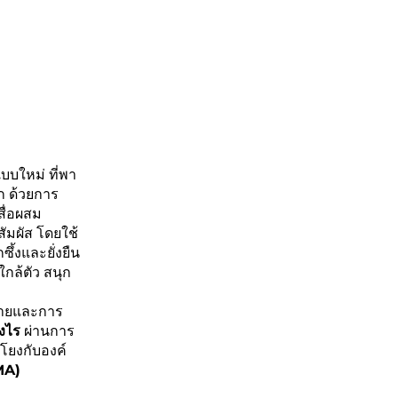
บบใหม่ ที่พา
ก ด้วยการ
ื่อผสม
สัมผัส โดยใช้
ึ้งและยั่งยืน
ใกล้ตัว สนุก
งกายและการ
งไร
ผ่านการ
มโยงกับองค์
MA)